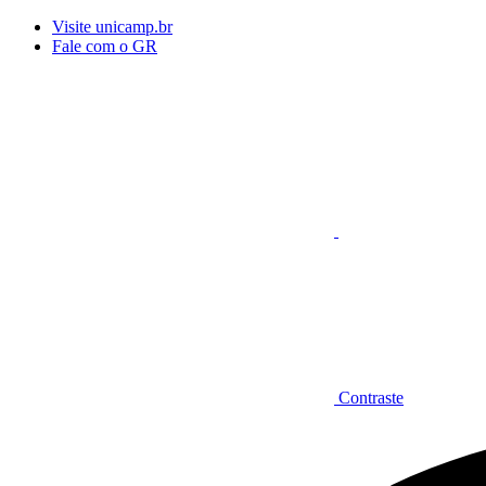
Conteúdo principal
Menu principal
Rodapé
Visite unicamp.br
Fale com o GR
Aumentar fonte
Contraste