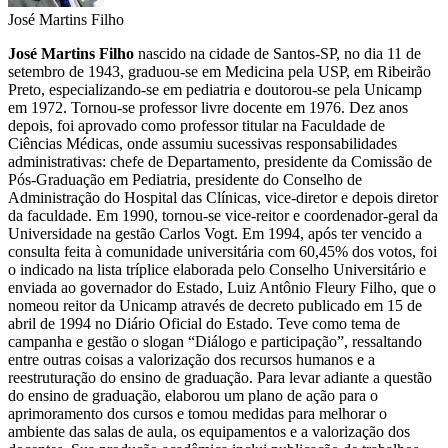
José Martins Filho
José Martins Filho
nascido na cidade de Santos-SP, no dia 11 de
setembro de 1943, graduou-se em Medicina pela USP, em Ribeirão
Preto, especializando-se em pediatria e doutorou-se pela Unicamp
em 1972. Tornou-se professor livre docente em 1976. Dez anos
depois, foi aprovado como professor titular na Faculdade de
Ciências Médicas, onde assumiu sucessivas responsabilidades
administrativas: chefe de Departamento, presidente da Comissão de
Pós-Graduação em Pediatria, presidente do Conselho de
Administração do Hospital das Clínicas, vice-diretor e depois diretor
da faculdade. Em 1990, tornou-se vice-reitor e coordenador-geral da
Universidade na gestão Carlos Vogt. Em 1994, após ter vencido a
consulta feita à comunidade universitária com 60,45% dos votos, foi
o indicado na lista tríplice elaborada pelo Conselho Universitário e
enviada ao governador do Estado, Luiz Antônio Fleury Filho, que o
nomeou reitor da Unicamp através de decreto publicado em 15 de
abril de 1994 no Diário Oficial do Estado. Teve como tema de
campanha e gestão o slogan “Diálogo e participação”, ressaltando
entre outras coisas a valorização dos recursos humanos e a
reestruturação do ensino de graduação. Para levar adiante a questão
do ensino de graduação, elaborou um plano de ação para o
aprimoramento dos cursos e tomou medidas para melhorar o
ambiente das salas de aula, os equipamentos e a valorização dos