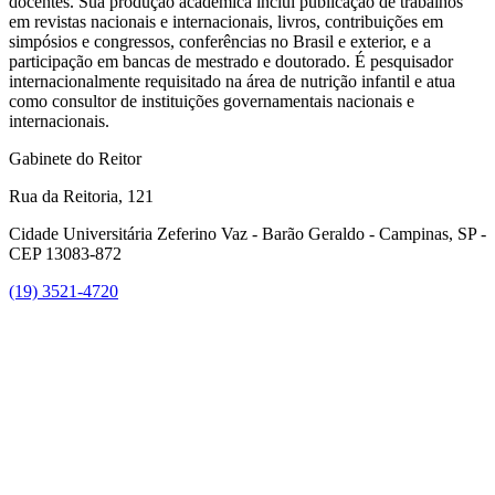
docentes. Sua produção acadêmica inclui publicação de trabalhos
em revistas nacionais e internacionais, livros, contribuições em
simpósios e congressos, conferências no Brasil e exterior, e a
participação em bancas de mestrado e doutorado. É pesquisador
internacionalmente requisitado na área de nutrição infantil e atua
como consultor de instituições governamentais nacionais e
internacionais.
Gabinete do Reitor
Rua da Reitoria, 121
Cidade Universitária Zeferino Vaz - Barão Geraldo - Campinas, SP -
CEP 13083-872
(19) 3521-4720
Link para o Facebook
Link para o Instagram