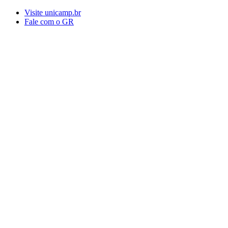
Conteúdo principal
Menu principal
Rodapé
Visite unicamp.br
Fale com o GR
Aumentar fonte
Diminuir fonte