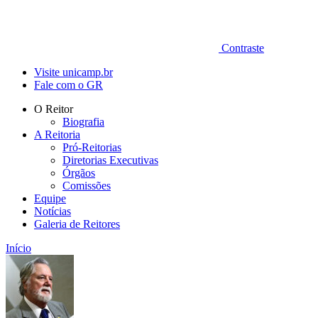
Contraste
Visite unicamp.br
Fale com o GR
O Reitor
Biografia
A Reitoria
Pró-Reitorias
Diretorias Executivas
Órgãos
Comissões
Equipe
Notícias
Galeria de Reitores
Início