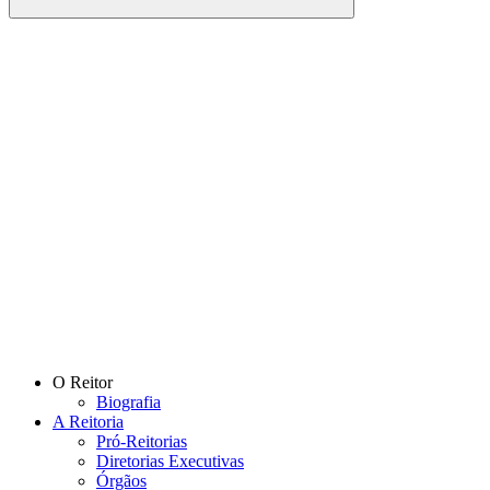
Buscar
Link para o Facebook
Link para o Instagram
O Reitor
Biografia
A Reitoria
Pró-Reitorias
Diretorias Executivas
Órgãos