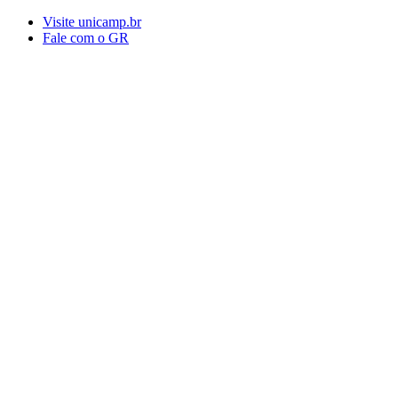
Conteúdo principal
Menu principal
Rodapé
Visite unicamp.br
Fale com o GR
Aumentar fonte
Diminuir fonte