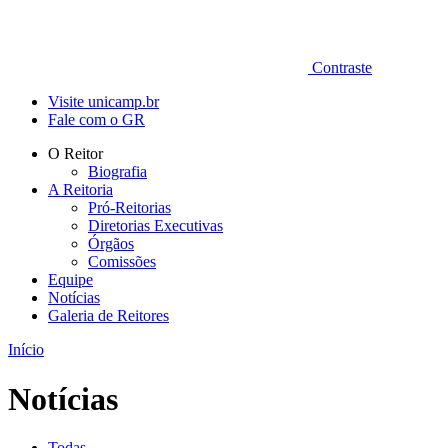
Contraste
Visite unicamp.br
Fale com o GR
O Reitor
Biografia
A Reitoria
Pró-Reitorias
Diretorias Executivas
Órgãos
Comissões
Equipe
Notícias
Galeria de Reitores
Início
Notícias
Todas