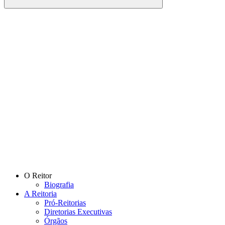
Buscar
Link para o Facebook
Link para o Instagram
O Reitor
Biografia
A Reitoria
Pró-Reitorias
Diretorias Executivas
Órgãos